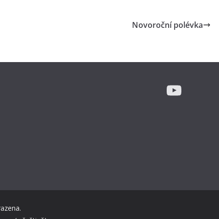
Novoroční polévka
YouTu
razena.