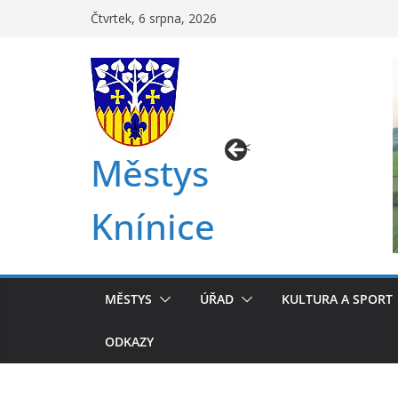
Přeskočit
Čtvrtek, 6 srpna, 2026
na
obsah
<
Městys
Knínice
MĚSTYS
ÚŘAD
KULTURA A SPORT
ODKAZY