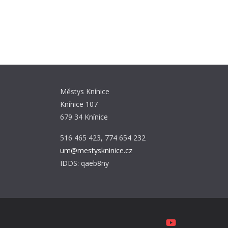
be
Městys Knínice
Knínice 107
679 34 Knínice
516 465 423, 774 654 232
um@mestyskninice.cz
IDDS: qaeb8ny