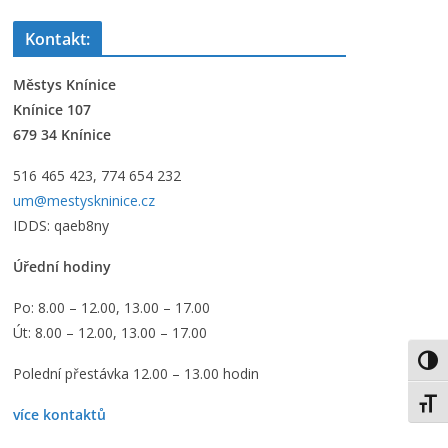
Kontakt:
Městys Knínice
Knínice 107
679 34 Knínice
516 465 423, 774 654 232
um@mestyskninice.cz
IDDS: qaeb8ny
Úřední hodiny
365
Outlook Live
Po: 8.00 – 12.00, 13.00 – 17.00
Út: 8.00 – 12.00, 13.00 – 17.00
Toggl
Polední přestávka 12.00 – 13.00 hodin
Toggl
více kontaktů