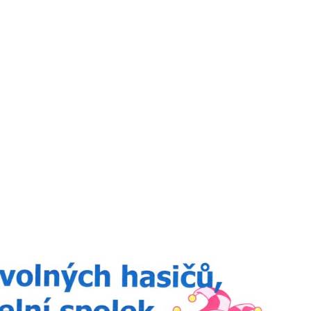
Calendar
iCalendar
Office 