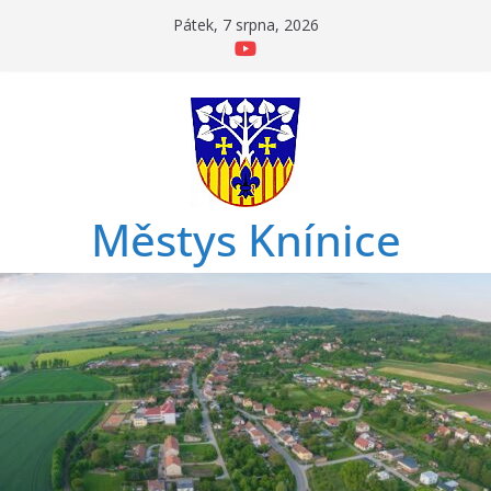
Přeskočit
Pátek, 7 srpna, 2026
na
obsah
Městys Knínice