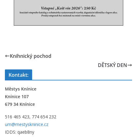
Knihnický pochod
DĚTSKÝ DEN
Kontakt:
Městys Knínice
Knínice 107
679 34 Knínice
516 465 423, 774 654 232
um@mestyskninice.cz
IDDS: qaeb8ny