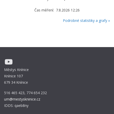
Čas měření: 7.8.2026 12:26
Podrobné statistiky a grafy »
YouTube
Městys Knínice
Knínice 107
679 34 Knínice
516 465 423, 774 654 232
um@mestyskninice.cz
IDDS: qaeb8ny