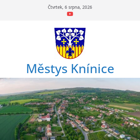
Přeskočit
Čtvrtek, 6 srpna, 2026
na
obsah
Městys Knínice