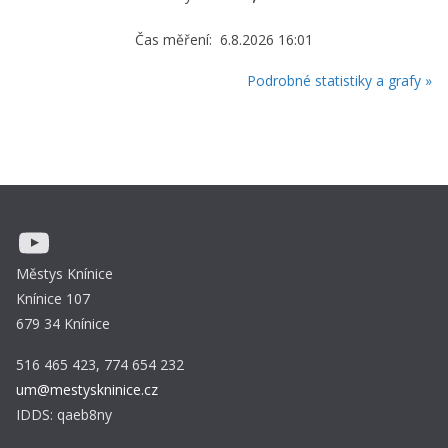
Čas měření: 6.8.2026 16:01
Podrobné statistiky a grafy »
YouTube
Městys Knínice
Knínice 107
679 34 Knínice
516 465 423, 774 654 232
um@mestyskninice.cz
IDDS: qaeb8ny