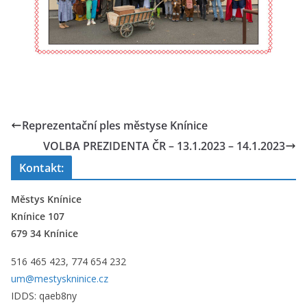
Reprezentační ples městyse Knínice
VOLBA PREZIDENTA ČR – 13.1.2023 – 14.1.2023
Kontakt:
Městys Knínice
Knínice 107
679 34 Knínice
516 465 423, 774 654 232
um@mestyskninice.cz
IDDS: qaeb8ny