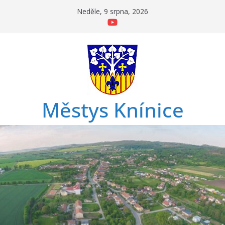
Přeskočit
Neděle, 9 srpna, 2026
na
obsah
Městys Knínice