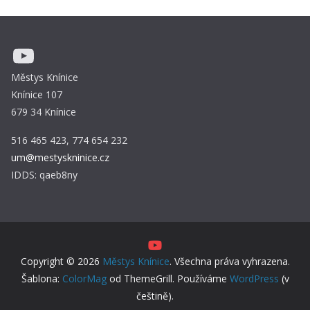
YouTube
Městys Knínice
Knínice 107
679 34 Knínice
516 465 423, 774 654 232
um@mestyskninice.cz
IDDS: qaeb8ny
Copyright © 2026
Městys Knínice
. Všechna práva vyhrazena.
Šablona:
ColorMag
od ThemeGrill. Používáme
WordPress
(v
češtině).