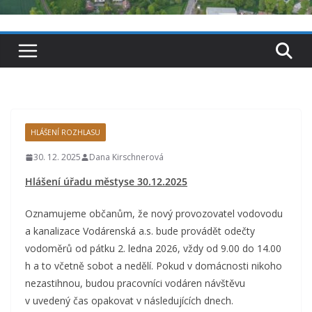
HLÁŠENÍ ROZHLASU
30. 12. 2025
Dana Kirschnerová
Hlášení úřadu městyse 30.12.2025
Oznamujeme občanům, že nový provozovatel vodovodu
a kanalizace Vodárenská a.s. bude provádět odečty
vodoměrů od pátku 2. ledna 2026, vždy od 9.00 do 14.00
h a to včetně sobot a nedělí. Pokud v domácnosti nikoho
nezastihnou, budou pracovníci vodáren návštěvu
v uvedený čas opakovat v následujících dnech.