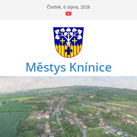
Přeskočit
Čtvrtek, 6 srpna, 2026
na
obsah
Městys Knínice