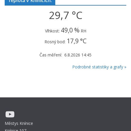
Teplota v Knínicích:
29,7 °C
49,0 %
Vlhkost:
RH
17,9 °C
Rosný bod:
Čas měření: 6.8.2026 14:45
Podrobné statistiky a grafy »
YouTube
Městys Knínice
Knínice 107