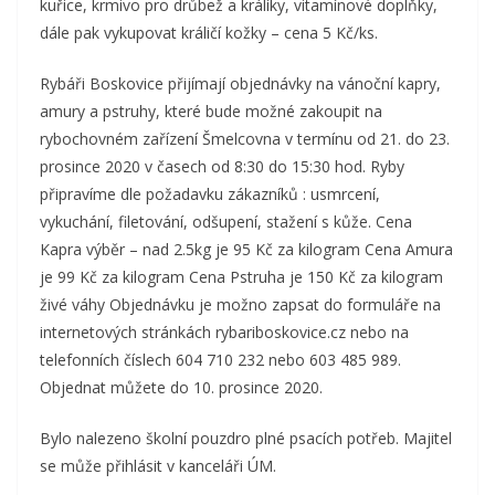
kuřice, krmivo pro drůbež a králíky, vitamínové doplňky,
dále pak vykupovat králičí kožky – cena 5 Kč/ks.
Rybáři Boskovice přijímají objednávky na vánoční kapry,
amury a pstruhy, které bude možné zakoupit na
rybochovném zařízení Šmelcovna v termínu od 21. do 23.
prosince 2020 v časech od 8:30 do 15:30 hod. Ryby
připravíme dle požadavku zákazníků : usmrcení,
vykuchání, filetování, odšupení, stažení s kůže. Cena
Kapra výběr – nad 2.5kg je 95 Kč za kilogram Cena Amura
je 99 Kč za kilogram Cena Pstruha je 150 Kč za kilogram
živé váhy Objednávku je možno zapsat do formuláře na
internetových stránkách rybariboskovice.cz nebo na
telefonních číslech 604 710 232 nebo 603 485 989.
Objednat můžete do 10. prosince 2020.
Bylo nalezeno školní pouzdro plné psacích potřeb. Majitel
se může přihlásit v kanceláři ÚM.