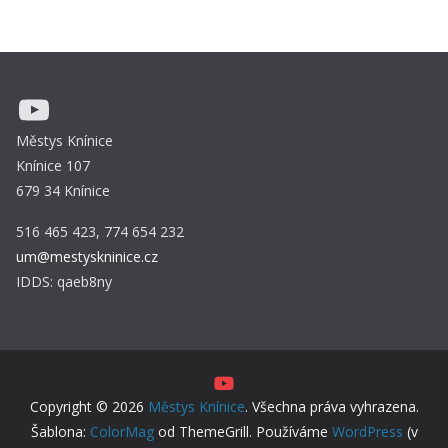
YouTube
Městys Knínice
Knínice 107
679 34 Knínice
516 465 423, 774 654 232
um@mestyskninice.cz
IDDS: qaeb8ny
Copyright © 2026
Městys Knínice
. Všechna práva vyhrazena.
Šablona:
ColorMag
od ThemeGrill. Používáme
WordPress
(v