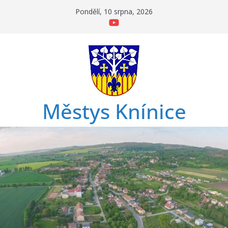
Přeskočit
Pondělí, 10 srpna, 2026
na
obsah
Městys Knínice