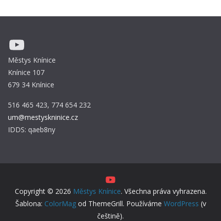
YouTube
Městys Knínice
Knínice 107
679 34 Knínice
516 465 423, 774 654 232
um@mestyskninice.cz
IDDS: qaeb8ny
Copyright © 2026
Městys Knínice
. Všechna práva vyhrazena.
Šablona:
ColorMag
od ThemeGrill. Používáme
WordPress
(v
češtině).