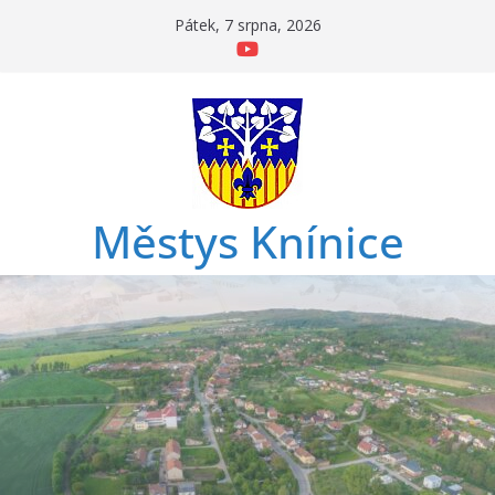
Přeskočit
Pátek, 7 srpna, 2026
na
obsah
Městys Knínice