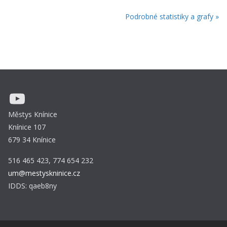
Podrobné statistiky a grafy »
YouTube
Městys Knínice
Knínice 107
679 34 Knínice
516 465 423, 774 654 232
um@mestyskninice.cz
IDDS: qaeb8ny