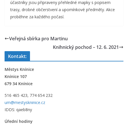
účastníky jsou připraveny přehledné mapky s popisem
trasy, drobné občerstvení a upomínkové předměty. Akce
proběhne za každého počasí.
Veřejná sbírka pro Martinu
Knihnický pochod – 12. 6. 2021
Kontakt:
Městys Knínice
Knínice 107
679 34 Knínice
516 465 423, 774 654 232
um@mestyskninice.cz
IDDS: qaeb8ny
Úřední hodiny