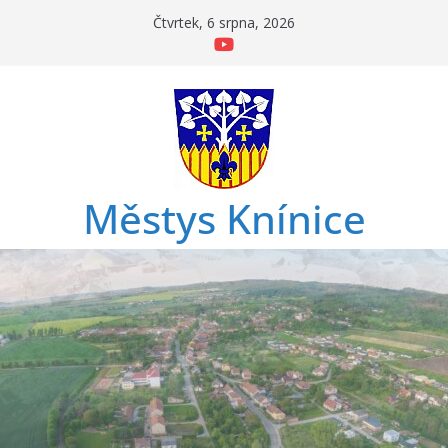
Přeskočit
Čtvrtek, 6 srpna, 2026
na
obsah
Městys Knínice