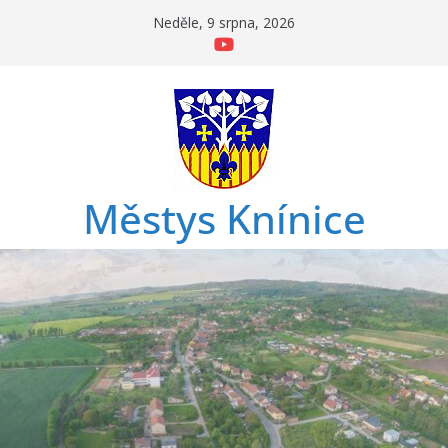
Přeskočit
Neděle, 9 srpna, 2026
na
obsah
Městys Knínice