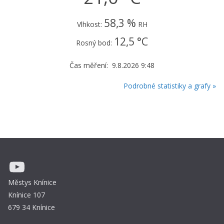
58,3 %
Vlhkost:
RH
12,5 °C
Rosný bod:
Čas měření: 9.8.2026 9:48
Podrobné statistiky a grafy »
YouTube
Městys Knínice
Knínice 107
679 34 Knínice