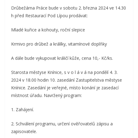
Drůbežárna Práce bude v sobotu 2. března 2024 ve 14.30
h před Restaurací Pod Lípou prodávat:
Mladé kuřice a kohouty, roční slepice
Krmivo pro drůbež a králíky, vitamínové doplňky
A dále bude vykupovat králičí kůže, cena 10,- Kč/ks.
Starosta městyse Knínice, s v o l á v á na pondělí 4. 3.
2024 v 18.00 hodin 10. zasedání Zastupitelstva městyse
Knínice. Zasedání je veřejné, místo konání je zasedací
místnost úřadu. Navržený program:
1. Zahájení.
2. Schválení programu, určení ověřovatelů zápisu a
zapisovatele.