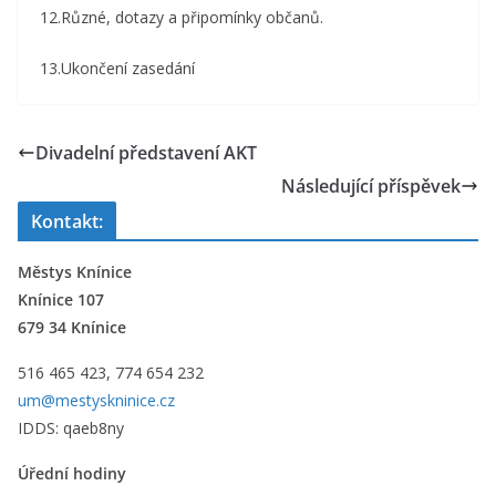
12.Různé, dotazy a připomínky občanů.
13.Ukončení zasedání
Divadelní představení AKT
Následující příspěvek
Kontakt:
Městys Knínice
Knínice 107
679 34 Knínice
516 465 423, 774 654 232
um@mestyskninice.cz
IDDS: qaeb8ny
Úřední hodiny