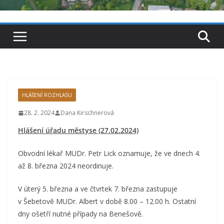
HLÁŠENÍ ROZHLASU
28. 2. 2024
Dana Kirschnerová
Hlášení úřadu městyse (27.02.2024)
Obvodní lékař MUDr. Petr Lick oznamuje, že ve dnech 4.
až 8. března 2024 neordinuje.
V úterý 5. března a ve čtvrtek 7. března zastupuje
v Šebetově MUDr. Albert v době 8.00 – 12.00 h. Ostatní
dny ošetří nutné případy na Benešově.