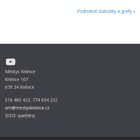
Podrobné statistiky a grafy »
YouTube
Městys Knínice
Knínice 107
679 34 Knínice
516 465 423, 774 654 232
um@mestyskninice.cz
IDDS: qaeb8ny