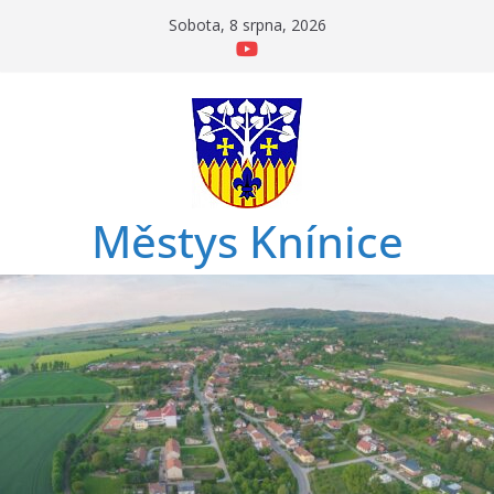
Přeskočit
Sobota, 8 srpna, 2026
na
obsah
Městys Knínice