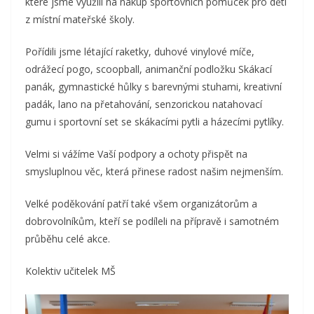
které jsme využili na nákup sportovních pomůcek pro děti
z místní mateřské školy.
Pořídili jsme létající raketky, duhové vinylové míče,
odrážecí pogo, scoopball, animanční podložku Skákací
panák, gymnastické hůlky s barevnými stuhami, kreativní
padák, lano na přetahování, senzorickou natahovací
gumu i sportovní set se skákacími pytli a házecími pytlíky.
Velmi si vážíme Vaší podpory a ochoty přispět na
smysluplnou věc, která přinese radost našim nejmenším.
Velké poděkování patří také všem organizátorům a
dobrovolníkům, kteří se podíleli na přípravě i samotném
průběhu celé akce.
Kolektiv učitelek MŠ