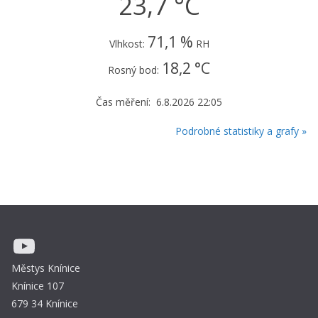
23,7 °C
71,1 %
Vlhkost:
RH
18,2 °C
Rosný bod:
Čas měření: 6.8.2026 22:05
Podrobné statistiky a grafy »
YouTube
Městys Knínice
Knínice 107
679 34 Knínice