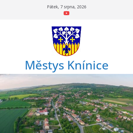
Přeskočit
Pátek, 7 srpna, 2026
na
obsah
Městys Knínice