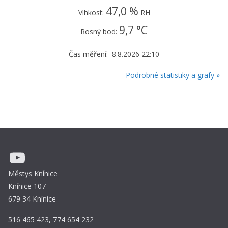
47,0 %
Vlhkost:
RH
9,7 °C
Rosný bod:
Čas měření: 8.8.2026 22:10
Podrobné statistiky a grafy »
YouTube
Městys Knínice
Knínice 107
679 34 Knínice
516 465 423, 774 654 232