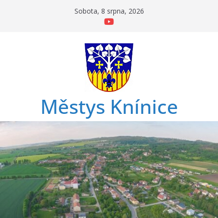
Přeskočit
Sobota, 8 srpna, 2026
na
obsah
Městys Knínice