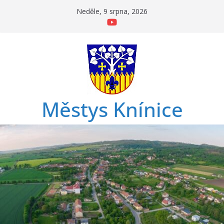
Přeskočit
Neděle, 9 srpna, 2026
na
obsah
Městys Knínice