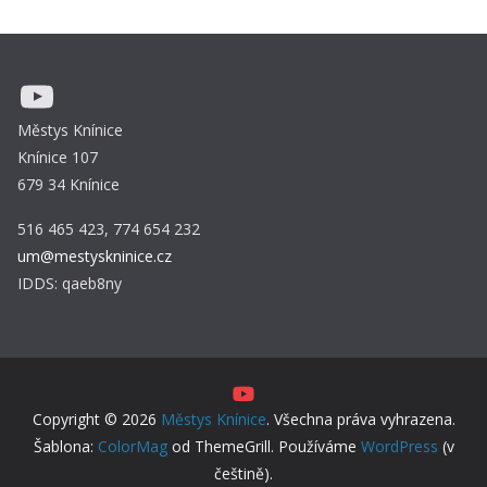
YouTube
Městys Knínice
Knínice 107
679 34 Knínice
516 465 423, 774 654 232
um@mestyskninice.cz
IDDS: qaeb8ny
Copyright © 2026
Městys Knínice
. Všechna práva vyhrazena.
Šablona:
ColorMag
od ThemeGrill. Používáme
WordPress
(v
češtině).