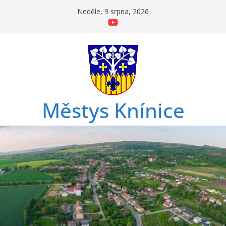
Přeskočit
Neděle, 9 srpna, 2026
na
obsah
Městys Knínice