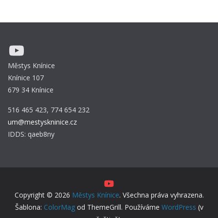
YouTube
Městys Knínice
Knínice 107
679 34 Knínice
516 465 423, 774 654 232
um@mestyskninice.cz
IDDS: qaeb8ny
Copyright © 2026
Městys Knínice
. Všechna práva vyhrazena.
Šablona:
ColorMag
od ThemeGrill. Používáme
WordPress
(v