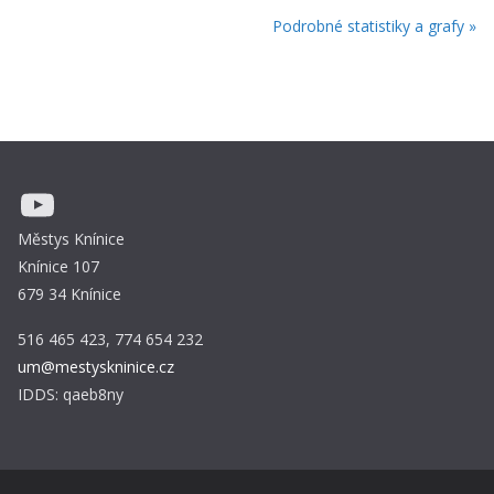
Podrobné statistiky a grafy »
YouTube
Městys Knínice
Knínice 107
679 34 Knínice
516 465 423, 774 654 232
um@mestyskninice.cz
IDDS: qaeb8ny