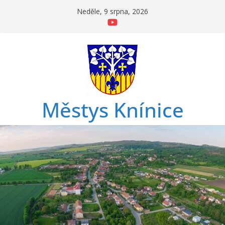
Přeskočit
Neděle, 9 srpna, 2026
na
obsah
Městys Knínice