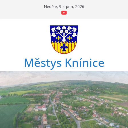
Přeskočit
Neděle, 9 srpna, 2026
na
obsah
Městys Knínice