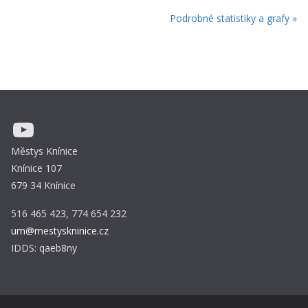
Podrobné statistiky a grafy »
YouTube
Městys Knínice
Knínice 107
679 34 Knínice
516 465 423, 774 654 232
um@mestyskninice.cz
IDDS: qaeb8ny