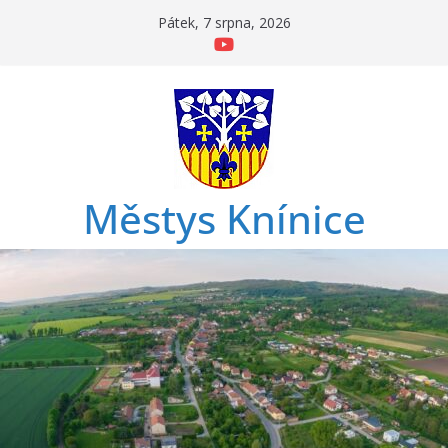
Přeskočit
Pátek, 7 srpna, 2026
na
obsah
Městys Knínice