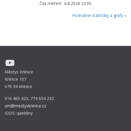
Čas měření: 6.8.2026 22:05
Podrobné statistiky a grafy »
YouTube
Městys Knínice
Knínice 107
679 34 Knínice
516 465 423, 774 654 232
um@mestyskninice.cz
IDDS: qaeb8ny