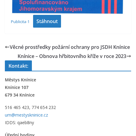
Stáhnout
Publicita-1
Věcné prostředky požární ochrany pro JSDH Knínice
Knínice – Obnova hřbitovního kříže v roce 2023
Kontakt:
Městys Knínice
Knínice 107
679 34 Knínice
516 465 423, 774 654 232
um@mestyskninice.cz
IDDS: qaeb8ny
Úřední hodiny