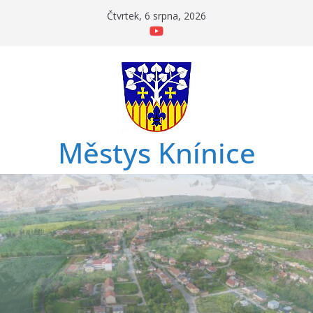
Přeskočit
Čtvrtek, 6 srpna, 2026
na
obsah
Městys Knínice